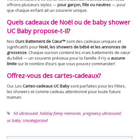
offrons plusieurs styles —
pour garçon, fille ou neutres
— pour
que chaque enfant ait un souvenir unique.
Quels cadeaux de Noël ou de baby shower
UC Baby propose-t-il?
Nos
Ours Battement de Cœur™
sont des cadeaux uniques et
significatifs pour
Noël, les showers de bébé et les annonces de
grossesse
. Chaque ourson contient les vrais battements de cœur
du bébé — un souvenir précieux pour la famille. Il n’y a
aucune
limite
sur le nombre d’ours que vous pouvez commander!
Offrez-vous des cartes-cadeaux?
Oui. Les
Cartes-cadeaux UC Baby
sont parfaites pour les Fêtes,
les showers et comme cadeau attentionné pour toute future
maman.
5d ultrasound
,
holiday famiy memories
,
pregnancy ultrasound
,
uc baby
,
Uncategorized