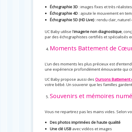
Échographie 3D
: images fixes et très réaliste
Échographie 4D
: ajoute le mouvement en temps
Échographie 5D (HD Live)
: rendu clair, nature
UC Baby utilise l’
imagerie non diagnostique
, con
par des échographistes certifiés et spécialisés 
Moments Battement de Cœur 
L’un des moments les plus précieux est d’entend
une expérience profondément émouvante qui cré
UC Baby propose aussi des
Oursons Battement
votre bébé. Un souvenir que les familles garde
Souvenirs et mémoires numé
Vous ne repartirez pas les mains vides. Selon vot
Des photos imprimées de haute qualité
Une clé USB
avec vidéos et images