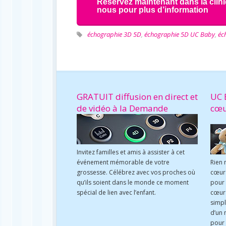
Réservez maintenant dans la clin
nous pour plus d’information
échographie 3D 5D
,
échographie 5D UC Baby
,
éc
GRATUIT diffusion en direct et
UC 
de vidéo à la Demande
cœ
Invitez familles et amis à assister à cet
événement mémorable de votre
Rien 
grossesse. Célébrez avec vos proches où
cœur 
qu’ils soient dans le monde ce moment
pour
spécial de lien avec l’enfant.
cœur 
simpl
d’un 
pour 