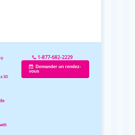
1-877-682-2229
re
Demander un rendez-
vous
 a 3D
dle
with