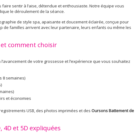
 faire sentir à l’aise, détendue et enthousiaste. Notre équipe vous
plique le déroulement de la séance.
hographie de style spa, apaisante et doucement éclairée, conçue pour
up de familles arrivent avec leur partenaire, leurs enfants ou même les
s et comment choisir
 l’avancement de votre grossesse et l’expérience que vous souhaitez
s 8 semaines)
)
emaines)
nirs et économies
registrements USB, des photos imprimées et des
Oursons Battement de
D, 4D et 5D expliquées