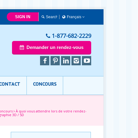
SIGN IN
Français
简体中文
Français
1-877-682-2229
English
Demander un rendez-vous
CONTACT
CONCOURS
oncours
À quoi vous attendre lors de votre rendez-
raphie 3D / 5D