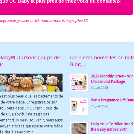
ique UC Baby la plus près de chez vous ou contactez-
hographie grossesse 3D
,
rendez-vous échographie 3D
Baby® Oursons Coups de
Dernières nouvelles de not
ur
Blog…
2026 Monthly Draw – Win
Ultrasound Package
31 Juil 2026
n’est plus beau que les battements de
Win a Pregnancy Gift Bun
de votre bébé. Enregistrez ce son
15 Juil 2026
 toujours dans un Ourson Coup de
de UC Baby®. Il ne s’agit pas
ement d’un beau souvenir, mais aussi
Help Your Toddler Bond 
moyen efficace qui apaise votre bébé
the Baby Before Birth
l’aider à s’endormir.