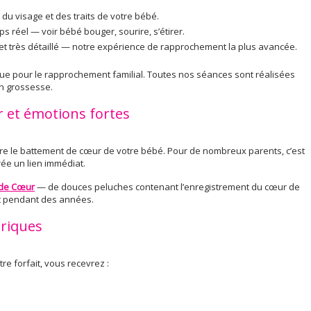
s du visage et des traits de votre bébé.
 réel — voir bébé bouger, sourire, s’étirer.
l et très détaillé — notre expérience de rapprochement la plus avancée.
çue pour le rapprochement familial. Toutes nos séances sont réalisées
en grossesse.
et émotions fortes
re le battement de cœur de votre bébé. Pour de nombreux parents, c’est
e un lien immédiat.
 de Cœur
— de douces peluches contenant l’enregistrement du cœur de
nt pendant des années.
riques
re forfait, vous recevrez :