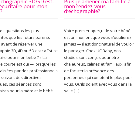
chographie 3D/5D est-
Puis-je amener ma famille à
sécuritaire pour mon
mon rendez-vous
?
d’échographie?
des questions les plus
Votre premier aperçu de votre bébé
ntes que les futurs parents
est un moment que vous n’oublierez
 avant de réserver une
jamais — il est donc naturel de vouloir
phie 3D, 4D ou 5D est : « Est-ce
le partager. Chez UC Baby, nos
taire pour mon bébé ? » La
studios sont conçus pour être
e courte est oui — lorsqu’elles
chaleureux, calmes et familiaux, afin
éalisées par des professionnels
de faciliter la présence des
 suivant des directives
personnes qui comptent le plus pour
ues, ces séances sont
vous. Qu’ils soient avec vous dans la
aires pour la mère et le bébé.
salle […]