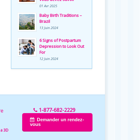
01 Avr 2025
Baby Birth Traditions –
Brazil
13 Juin 2024
6 Signs of Postpartum
Depression to Look Out
For
12 Juin 2024
1-877-682-2229
re
Demander un rendez-
vous
 a 3D