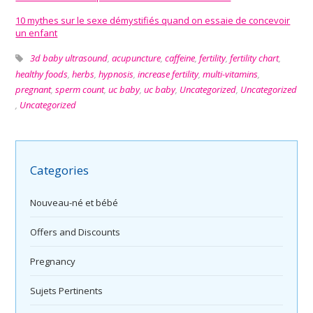
10 mythes sur le sexe démystifiés quand on essaie de concevoir
un enfant
3d baby ultrasound
,
acupuncture
,
caffeine
,
fertility
,
fertility chart
,
healthy foods
,
herbs
,
hypnosis
,
increase fertility
,
multi-vitamins
,
pregnant
,
sperm count
,
uc baby
,
uc baby
,
Uncategorized
,
Uncategorized
,
Uncategorized
Categories
Nouveau-né et bébé
Offers and Discounts
Pregnancy
Sujets Pertinents