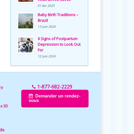
01 Avr 2025
Baby Birth Traditions –
Brazil
13 Juin 2024
6 Signs of Postpartum
Depression to Look Out
For
12 Juin 2024
1-877-682-2229
re
Demander un rendez-
vous
 a 3D
dle