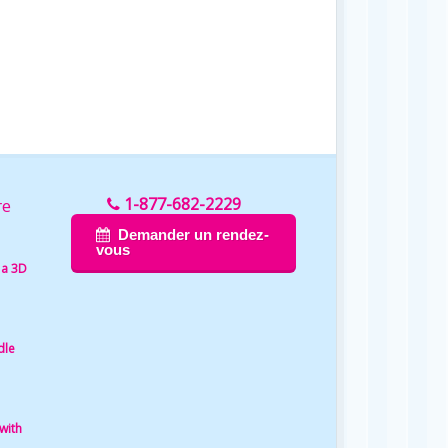
1-877-682-2229
re
Demander un rendez-
vous
 a 3D
dle
with