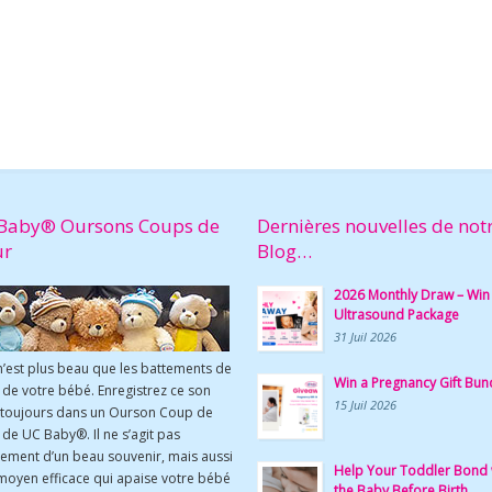
Baby® Oursons Coups de
Dernières nouvelles de not
ur
Blog…
2026 Monthly Draw – Win
Ultrasound Package
31 Juil 2026
n’est plus beau que les battements de
Win a Pregnancy Gift Bun
de votre bébé. Enregistrez ce son
15 Juil 2026
 toujours dans un Ourson Coup de
de UC Baby®. Il ne s’agit pas
ement d’un beau souvenir, mais aussi
Help Your Toddler Bond 
moyen efficace qui apaise votre bébé
the Baby Before Birth