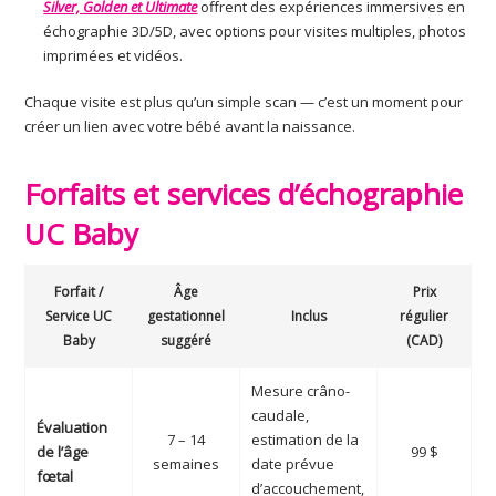
Silver, Golden et Ultimate
offrent des expériences immersives en
échographie 3D/5D, avec options pour visites multiples, photos
imprimées et vidéos.
Chaque visite est plus qu’un simple scan — c’est un moment pour
créer un lien avec votre bébé avant la naissance.
Forfaits et services d’échographie
UC Baby
Forfait /
Âge
Prix
Service UC
gestationnel
Inclus
régulier
Baby
suggéré
(CAD)
Mesure crâno-
caudale,
Évaluation
7 – 14
estimation de la
de l’âge
99 $
semaines
date prévue
fœtal
d’accouchement,