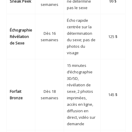
Sneak Peek
ne détermine
99 $
semaines
pas le sexe
Écho rapide
centrée sur la
Échographie
Dès 16
détermination
Révélation
125 $
semaines
du sexe; pas de
de Sexe
photos du
visage
15 minutes
d’échographie
3D/5D,
révélation de
Forfait
Dès 18
sexe, 2 photos
145 $
Bronze
semaines
imprimées,
accès en ligne,
diffusion en
direct, vidéo sur
demande