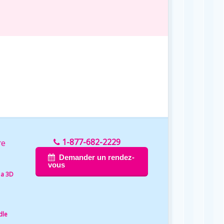
1-877-682-2229
re
Demander un rendez-
vous
 a 3D
dle