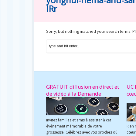
yonghui-hema-and-sam
IRr
Sorry, but nothing matched your search terms. P
GRATUIT diffusion en direct et
UC 
de vidéo à la Demande
cœ
Invitez familles et amis à assister à cet
événement mémorable de votre
Rien 
grossesse. Célébrez avec vos proches où
cœur 