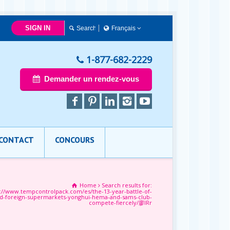
SIGN IN
Français
简体中文
Français
1-877-682-2229
English
Demander un rendez-vous
CONTACT
CONCOURS
Home
Search results for:
s://www.tempcontrolpack.com/es/the-13-year-battle-of-
d-foreign-supermarkets-yonghui-hema-and-sams-club-
compete-fiercely/廖IRr