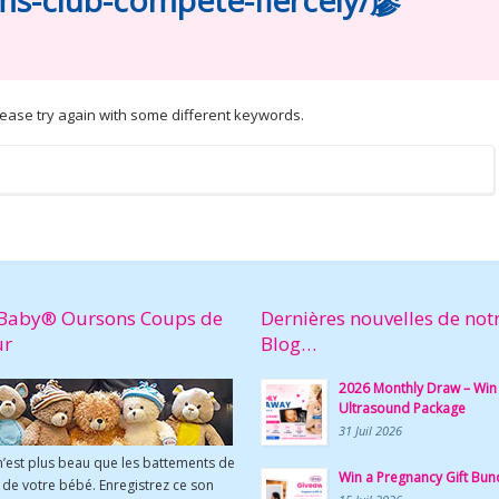
s-club-compete-fiercely/廖
lease try again with some different keywords.
Baby® Oursons Coups de
Dernières nouvelles de not
ur
Blog…
2026 Monthly Draw – Win
Ultrasound Package
31 Juil 2026
n’est plus beau que les battements de
Win a Pregnancy Gift Bun
de votre bébé. Enregistrez ce son