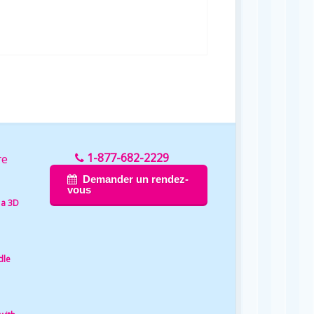
1-877-682-2229
re
Demander un rendez-
vous
 a 3D
dle