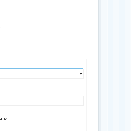
e.
vue*: